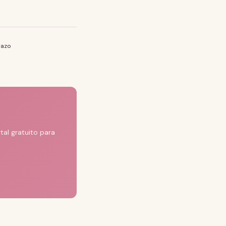
razo
al gratuito para