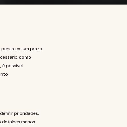
as pensa em um prazo
ecessário
como
 é possível
ento
finir prioridades.
os detalhes menos