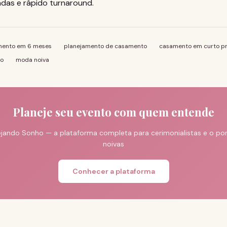
adas e rápido turnaround.
mento em 6 meses
planejamento de casamento
casamento em curto p
to
moda noiva
Planeje seu evento com quem entende
jando Sonho — a plataforma completa para cerimonialistas e o port
noivas
Conhecer a plataforma