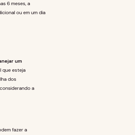
nas 6 meses, a
icional ou em um dia
anejar um
l que esteja
olha dos
, considerando a
odem fazer a