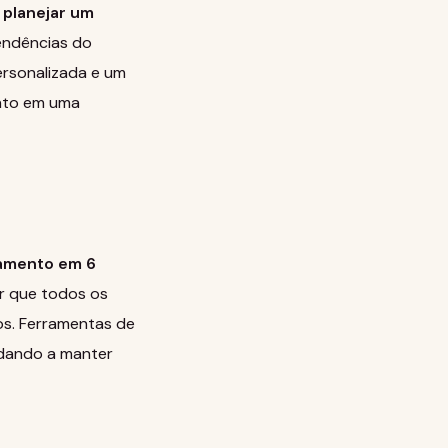
planejar um
tendências do
ersonalizada e um
ento em uma
amento em 6
ir que todos os
os. Ferramentas de
udando a manter