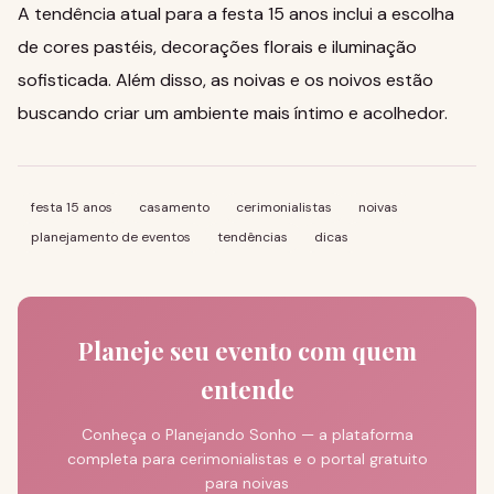
A tendência atual para a festa 15 anos inclui a escolha
de cores pastéis, decorações florais e iluminação
sofisticada. Além disso, as noivas e os noivos estão
buscando criar um ambiente mais íntimo e acolhedor.
festa 15 anos
casamento
cerimonialistas
noivas
planejamento de eventos
tendências
dicas
Planeje seu evento com quem
entende
Conheça o Planejando Sonho — a plataforma
completa para cerimonialistas e o portal gratuito
para noivas