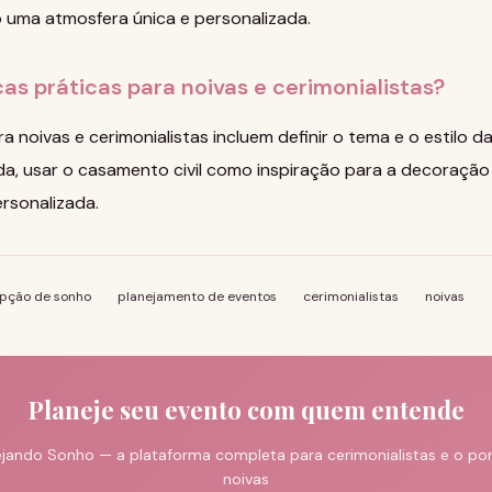
 uma atmosfera única e personalizada.
cas práticas para noivas e cerimonialistas?
ra noivas e cerimonialistas incluem definir o tema e o estilo 
a, usar o casamento civil como inspiração para a decoração 
rsonalizada.
pção de sonho
planejamento de eventos
cerimonialistas
noivas
Planeje seu evento com quem entende
jando Sonho — a plataforma completa para cerimonialistas e o port
noivas