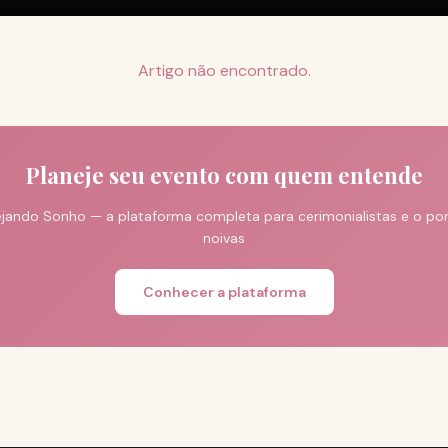
Artigo não encontrado.
Planeje seu evento com quem entende
jando Sonho — a plataforma completa para cerimonialistas e o port
noivas
Conhecer a plataforma