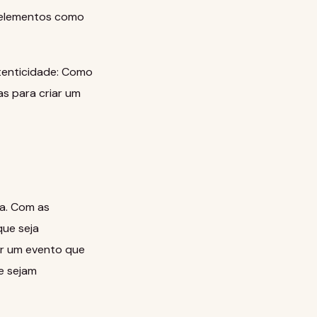
m elementos como
tenticidade: Como
as para criar um
ta. Com as
que seja
ar um evento que
ue sejam