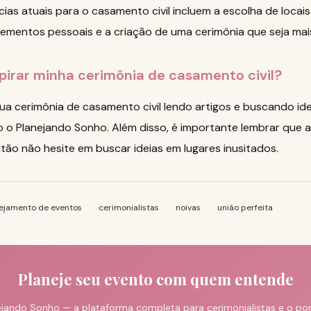
as atuais para o casamento civil incluem a escolha de locai
ementos pessoais e a criação de uma cerimônia que seja mais 
pirar minha cerimônia de casamento civil?
ua cerimônia de casamento civil lendo artigos e buscando ide
 o Planejando Sonho. Além disso, é importante lembrar que a
ntão não hesite em buscar ideias em lugares inusitados.
ejamento de eventos
cerimonialistas
noivas
união perfeita
Planeje seu evento com quem entende
jando Sonho — a plataforma completa para cerimonialistas e o port