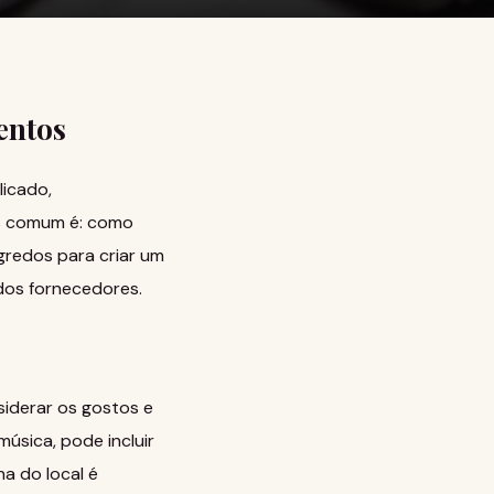
entos
icado,
is comum é: como
gredos para criar um
 dos fornecedores.
siderar os gostos e
úsica, pode incluir
a do local é