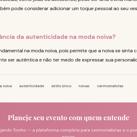
mbém pode considerar adicionar um toque pessoal ao seu ves
tância da autenticidade na moda noiva?
ndamental na moda noiva, pois permite que a noiva se sinta c
nte ser autêntica e não ter medo de expressar sua personalid
 noiva
autenticidade
estilo único
noivas
cerimonialistas
Planeje seu evento com quem entende
jando Sonho — a plataforma completa para cerimonialistas e o port
noivas