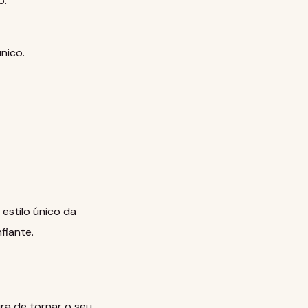
o.
nico.
estilo único da
fiante.
ra de tornar o seu