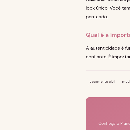
look único. Você ta
penteado.
Qual é a impor
A autenticidade é fu
confiante. É importa
casamento civil
moda
Conheça o Plane