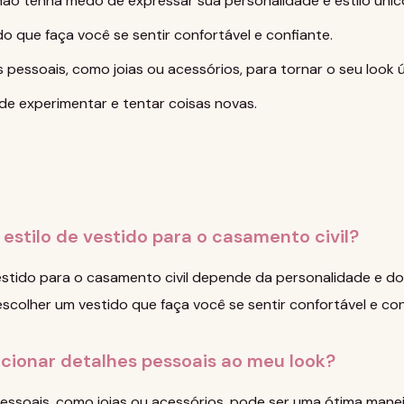
não tenha medo de expressar sua personalidade e estilo únic
o que faça você se sentir confortável e confiante.
 pessoais, como joias ou acessórios, para tornar o seu look ú
e experimentar e tentar coisas novas.
 estilo de vestido para o casamento civil?
estido para o casamento civil depende da personalidade e do 
escolher um vestido que faça você se sentir confortável e con
cionar detalhes pessoais ao meu look?
essoais, como joias ou acessórios, pode ser uma ótima manei