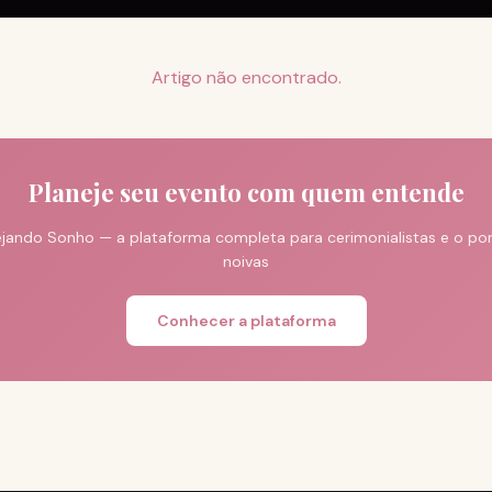
Artigo não encontrado.
Planeje seu evento com quem entende
jando Sonho — a plataforma completa para cerimonialistas e o port
noivas
Conhecer a plataforma