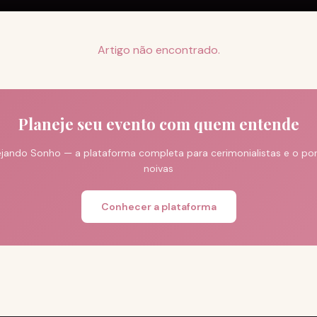
Artigo não encontrado.
Planeje seu evento com quem entende
jando Sonho — a plataforma completa para cerimonialistas e o port
noivas
Conhecer a plataforma