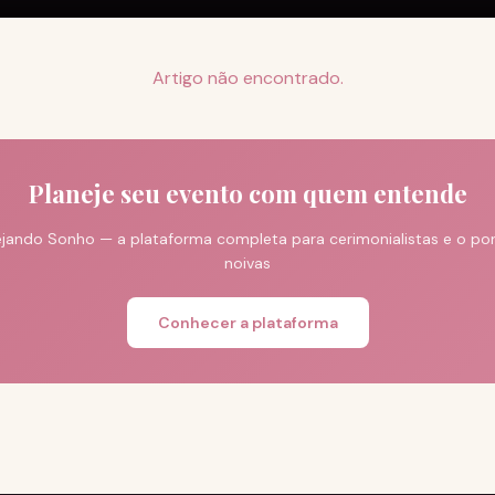
Artigo não encontrado.
Planeje seu evento com quem entende
jando Sonho — a plataforma completa para cerimonialistas e o port
noivas
Conhecer a plataforma