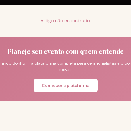
Artigo não encontrado.
Planeje seu evento com quem entende
jando Sonho — a plataforma completa para cerimonialistas e o port
noivas
Conhecer a plataforma